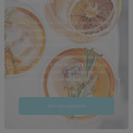
Nos cocktails
Les produits cidricoles sont des ingrédients
incroyables pour réaliser des cocktails. Leur
finesse et leurs arômes vous permettent de
réaliser des cocktails élégants et fruités.
Les barmen des établissements les plus
chics de Paris à New York ne s’y sont pas
trompés et utilisent le calvados dans de
nombreuses recettes de cocktails.
Voir nos cocktails