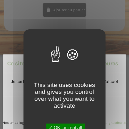
Ajouter au panier
Ce site est réservé aux personnes majeures
Je certifie avoir l'âge légal de consommer de l'alcool
This site uses cookies
dans mon pays :
and gives you control
over what you want to
activate
Oui
Non
Nos recettes
Nos emballages peuvent faire l'objet de consignes de tri
www.consignesdetri.fr
OK, accept all