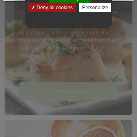
Le Calvados, le Cidre ou le Pommeau de
Deny all cookies
Personalize
Normandie se prêtent particulièrement bien
à une utilisation en cuisine.
Ils parfument subtilement de nombreux
plats sucrés ou salés et se marient très bien
avec le chocolat ou la pomme, bien
entendu.
Voir nos recettes