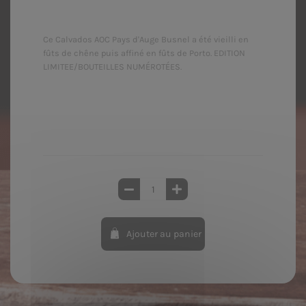
Ce Calvados AOC Pays d'Auge Busnel a été vieilli en
fûts de chêne puis affiné en fûts de Porto. EDITION
LIMITEE/BOUTEILLES NUMÉROTÉES.
Ajouter au panier