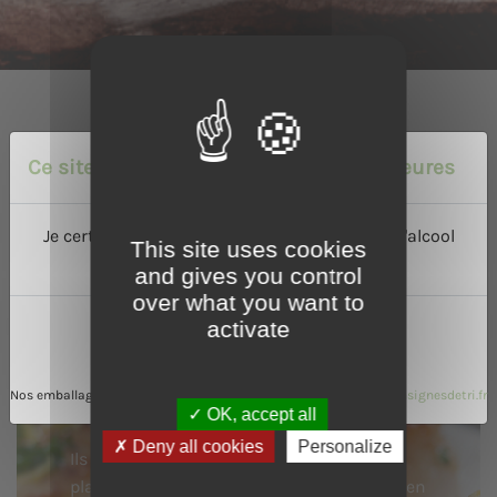
Ce site est réservé aux personnes majeures
Je certifie avoir l'âge légal de consommer de l'alcool
This site uses cookies
dans mon pays :
and gives you control
Nos recettes
over what you want to
activate
Oui
Non
Le Calvados, le Cidre ou le Pommeau de
Normandie se prêtent particulièrement bien
Nos emballages peuvent faire l'objet de consignes de tri
www.consignesdetri.fr
à une utilisation en cuisine.
OK, accept all
Deny all cookies
Personalize
Ils parfument subtilement de nombreux
plats sucrés ou salés et se marient très bien