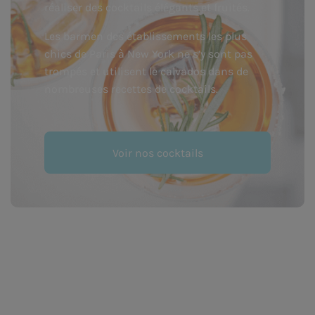
réaliser des cocktails élégants et fruités.
Les barmen des établissements les plus
chics de Paris à New York ne s’y sont pas
trompés et utilisent le calvados dans de
nombreuses recettes de cocktails.
Voir nos cocktails