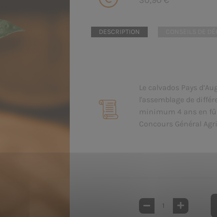
30,90 €
DESCRIPTION
CONSEILS DE DÉ
Le calvados Pays d’Au
l'assemblage de différ
minimum 4 ans en fûts
Concours Général Agri