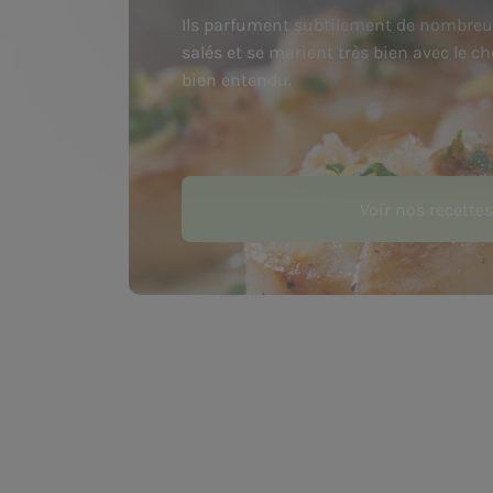
Ils parfument subtilement de nombreu
salés et se marient très bien avec le 
bien entendu.
Voir nos recettes