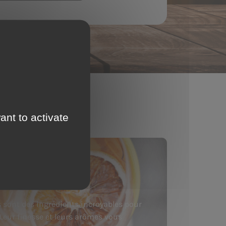
n
ant to activate
s sont des ingrédients incroyables pour
. Leur finesse et leurs arômes vous