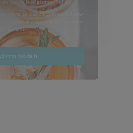
des cocktails élégants et fruités.
ssements les plus chics de Paris à New
rompés et utilisent le calvados dans de
e cocktails.
Voir nos cocktails