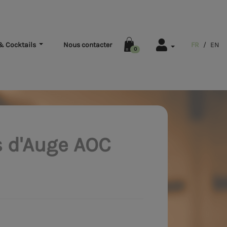
& Cocktails
Nous contacter
FR
/
EN
0
s d'Auge AOC