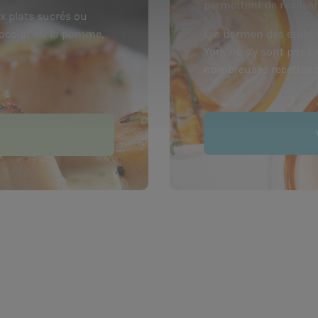
permettent de réaliser 
x plats sucrés ou
chocolat ou la pomme,
Les barmen des établi
York ne s’y sont pas t
nombreuses recettes d