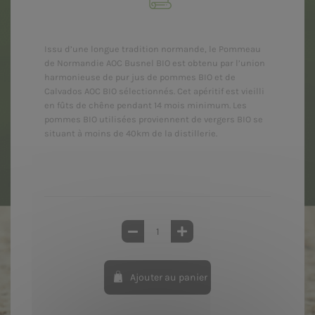
Issu d’une longue tradition normande, le Pommeau
de Normandie AOC Busnel BIO est obtenu par l’union
harmonieuse de pur jus de pommes BIO et de
Calvados AOC BIO sélectionnés. Cet apéritif est vieilli
en fûts de chêne pendant 14 mois minimum. Les
pommes BIO utilisées proviennent de vergers BIO se
situant à moins de 40km de la distillerie.
Ajouter au panier