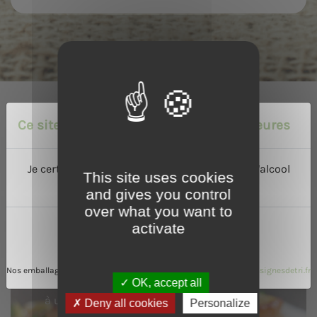
Ce site est réservé aux personnes majeures
Je certifie avoir l'âge légal de consommer de l'alcool
This site uses cookies
dans mon pays :
and gives you control
over what you want to
Nos recettes
activate
Oui
Non
Le Calvados, le Cidre ou le Pommeau de
Nos emballages peuvent faire l'objet de consignes de tri
www.consignesdetri.fr
Normandie se prêtent particulièrement bien
OK, accept all
à une utilisation en cuisine.
Deny all cookies
Personalize