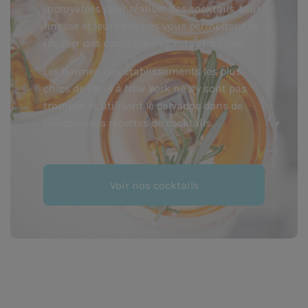
incroyables pour réaliser des cocktails. Leur
finesse et leurs arômes vous permettent de
réaliser des cocktails élégants et fruités.
Les barmen des établissements les plus
chics de Paris à New York ne s’y sont pas
trompés et utilisent le calvados dans de
nombreuses recettes de cocktails.
Voir nos cocktails