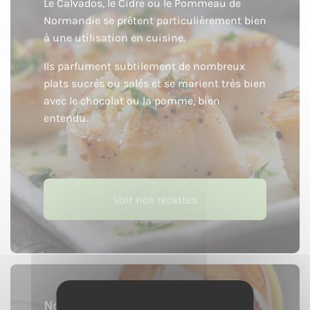
Le Calvados, le Cidre ou le Pommeau de
Normandie se prêtent particulièrement bien
à une utilisation en cuisine.
Ils parfument subtilement de nombreux
plats sucrés ou salés et se marient très bien
avec le chocolat ou la pomme, bien
entendu.
Voir nos recettes
Nos cocktails