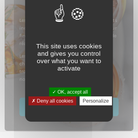
Les produits cidricoles sont des ingrédients
incroyables pour réaliser des cocktails. Leur
finesse et leurs arômes vous permettent de
réaliser des cocktails élégants et fruités.
This site uses cookies
and gives you control
Les barmen des établissements les plus
over what you want to
chics de Paris à New York ne s’y sont pas
activate
trompés et utilisent le calvados dans de
nombreuses recettes de cocktails.
OK, accept all
Deny all cookies
Personalize
Voir nos cocktails