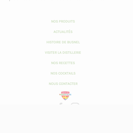
NOS PRODUITS
ACTUALITÉS
HISTOIRE DE BUSNEL
VISITER LA DISTILLERIE
NOS RECETTES
NOS COCKTAILS
NOUS CONTACTER
L’ABUS D'ALCOOL EST DANGEREUX
Crédits photos
Mentions légales
POUR LA SANTÉ, À CONSOMMER
Conditions générales de vente