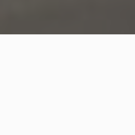
Calvados Et Pommeau
De Normandie
La gamme des calvados BUSNEL comporte un large choix
de références. Découvrez nos calvados incontournables:
Fine, VSOP, Hors d’Age mais également des cuvées
numérotées, millésimes, ou carafes haut-de-gamme. Nos
calvados sont issus des meilleures pommes,
sélectionnées et cueillies exclusivement dans le Pays