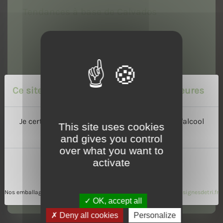
Tendances à base de Calvados
Ce site est réservé aux personnes majeures
Je certifie avoir l'âge légal de consommer de l'alcool
This site uses cookies
dans mon pays :
and gives you control
over what you want to
activate
Oui
Non
Nos emballages peuvent faire l'objet de consignes de tri
www.consignesdetri.fr
OK, accept all
Deny all cookies
Personalize