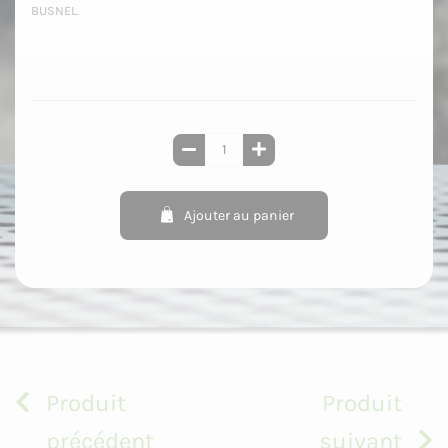
BUSNEL.
Ajouter au panier
Produit
Produit
précédent
suivant