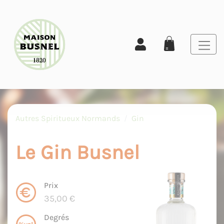
Autres Spiritueux Normands
Gin
Le Gin Busnel
Prix
35,00 €
Degrés