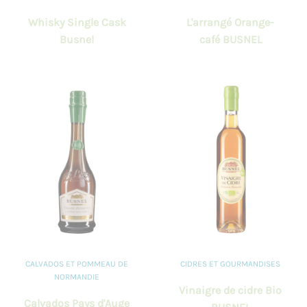
Whisky Single Cask
L'arrangé Orange-
Busnel
café BUSNEL
CALVADOS ET POMMEAU DE
CIDRES ET GOURMANDISES
NORMANDIE
Vinaigre de cidre Bio
Calvados Pays d'Auge