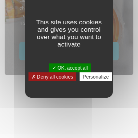
Les barmen des établissements les plus
chics de Paris à New York ne s’y sont pas
trompés et utilisent le calvados dans de
This site uses cookies
nombreuses recettes de cocktails.
and gives you control
over what you want to
activate
Voir nos cocktails
OK, accept all
Deny all cookies
Personalize