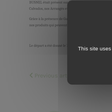
BUSNEL
était présent
sur le village départ au Bassin 
Calvados, nos Arrangés et nos Cocktails à de nombreux v
Grâce à la présence de Guillaume Six, un barman renommé
Y
nos produits qui peuvent se consommer pur ou en cock
Le départ a été donné le 7 novembre dernier. Nous souh
This site uses
Previous article