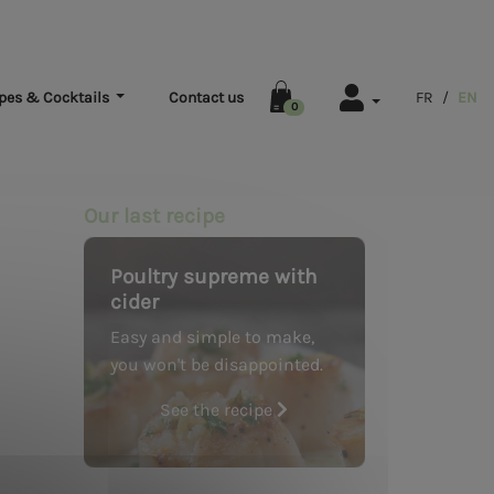
pes & Cocktails
Contact us
FR
/
EN
0
Our last recipe
Poultry supreme with
cider
Easy and simple to make,
you won't be disappointed.
See the recipe