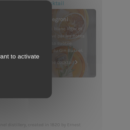
Our last cocktail
Busnel Negroni
Un Negroni blanc léger et
raffiné relevé par les notes
florales et sa subtile
amertume du Gin Busnel.
ant to activate
See the cocktail
l distillery, created in 1820 by Ernest