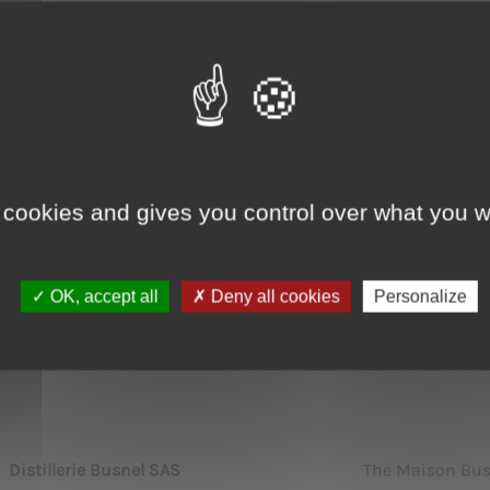
Paul Vatine du Havre
pour faire déguster et découvrir nos
isiteurs et journalistes.
, les visiteurs ont pu découvrir la fraîcheur et l’originalité de
ou must be of legal drinking age to enter this site
tail.
I certify that I am of legal drinking age in my contry :
aitons une belle course à tous les participants !
 cookies and gives you control over what you w
Yes
No
Our packaging may be subject to recycling guidelines
www.consignesdetri.fr
OK, accept all
Deny all cookies
Personalize
Next article
Distillerie Busnel SAS
The Maison Busne