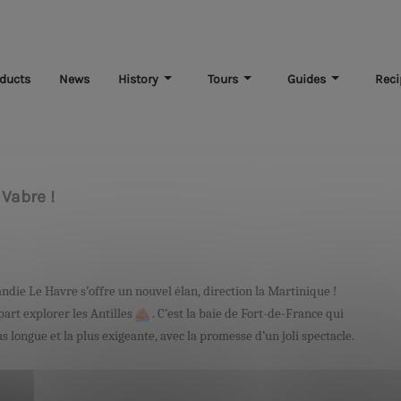
ducts
News
History
Tours
Guides
Reci
Vabre !
die Le Havre s’offre un nouvel élan, direction la Martinique !
part explorer les Antilles
.
C’est la baie de Fort-de-France qui
us longue et la plus exigeante
, avec la promesse d’un joli spectacle.