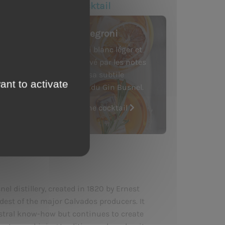
Our last cocktail
Busnel Negroni
Un Negroni blanc léger et
raffiné relevé par les notes
florales et sa subtile
ant to activate
amertume du Gin Busnel.
See the cocktail
l distillery, created in 1820 by Ernest
ldest of the major Calvados producers. It
tral know-how but continues to create