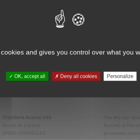
Next article
ou must be of legal drinking age to enter this site
I certify that I am of legal drinking age in my contry :
 cookies and gives you control over what you w
Yes
No
Our packaging may be subject to recycling guidelines
www.consignesdetri.fr
OK, accept all
Deny all cookies
Personalize
Distillerie Busnel SAS
The Maison Busne
Route de Lisieux
Busnel, is the o
27260 CORMEILLES
possesses ances