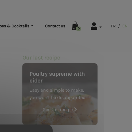
pes & Cocktails
Contact us
FR
/
EN
0
Our last recipe
Poultry supreme with
cider
Easy and simple to make,
you won't be disappointed.
See the recipe