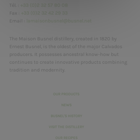
Tél. :
+33 (0)2 32 57 80 08
Fax :
+33 (0)2 32 42 29 33
Email :
lamaisonbusnel@busnel.net
The Maison Busnel distillery, created in 1820 by
Ernest Busnel, is the oldest of the major Calvados
producers. It possesses ancestral know-how but
continues to create innovative products combining
tradition and modernity.
OUR PRODUCTS
NEWS
BUSNEL'S HISTORY
VISIT THE DISTILLERY
OUR RECIPES