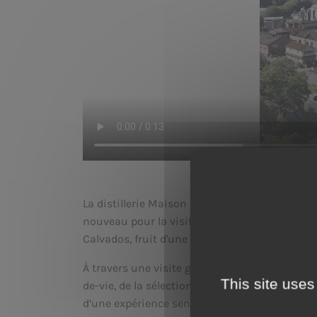
La distillerie Maison Busnel, symbole d'un savo
Y
nouveau pour la visite après quelques semaine
Calvados, fruit d'une passion transmise depu
À travers une visite guidée étonnante, vous p
This site uses
de-vie, de la sélection des pommes jusqu'aux é
d’une expérience sensorielle unique, où vous 