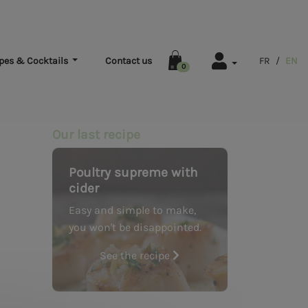
pes & Cocktails
Contact us
FR
/
EN
0
Our last recipe
Poultry supreme with
cider
Easy and simple to make,
you won't be disappointed.
See the recipe