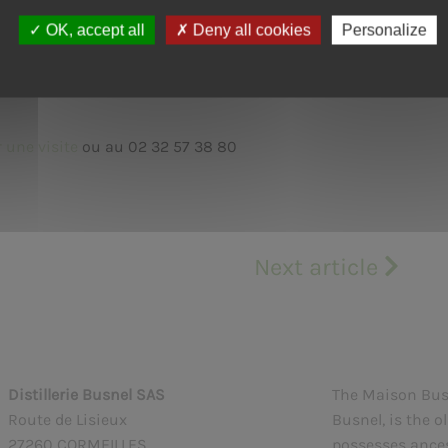
teur repartira avec un souvenir mémorable. Notre
Our packaging may be subject to recycling guidelines
www.consignesdetri.fr
 la production et vous fera découvrir l’authenticité de
OK, accept all
Deny all cookies
Personalize
ur vivre une expérience inoubliable au cœur du terroir
 une visite
ou au 02 32 57 38 80
Next article
Distillerie Busnel SAS
The Maison Busne
Route de Lisieux
Busnel, is the o
27260 CORMEILLES
possesses ances