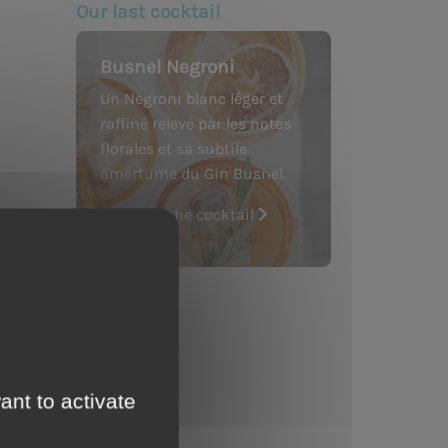
Our last cocktail
Busnel Negroni
Un Negroni blanc léger et
raffiné relevé par les notes
florales et sa subtile
amertume du Gin Busnel.
See the cocktail
ant to activate