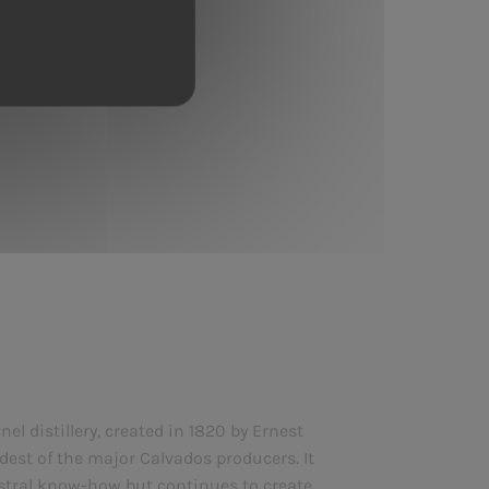
l distillery, created in 1820 by Ernest
ldest of the major Calvados producers. It
tral know-how but continues to create